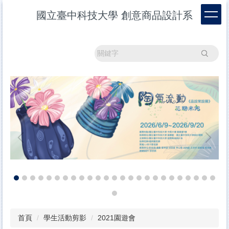
跳
國立臺中科技大學 創意商品設計系
到
主
要
內
搜尋
容
區
首頁
學生活動剪影
2021園遊會