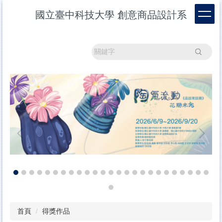
跳
國立臺中科技大學 創意商品設計系
到
主
要
內
搜尋
容
區
首頁
得獎作品