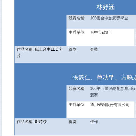
林妤涵
競賽名稱
106
愛台中創意獎學金
主辦單位
台中市政府
卡
作品名稱:
紙上台中LED
得獎
金獎
片
張懿仁、曾功聖、方曉
競賽名稱
106第五屆矽酮創意應用
競賽
主辦單位
通用矽銅股份有限公司
作品名稱:
即時茶
得獎
佳作