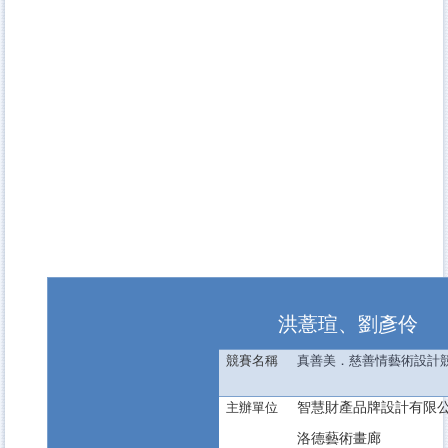
洪薏瑄、劉彥伶
競賽名稱
真善美．慈善情藝術設計
智慧財產品牌設計有限
主辦單位
洛德藝術畫廊