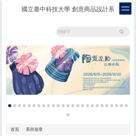
跳
國立臺中科技大學 創意商品設計系
到
主
要
內
搜尋
容
區
首頁
系所規章