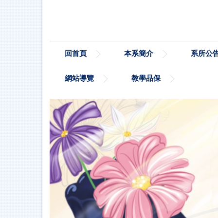
跳
到
主
要
內
回首頁
本系簡介
系所公
容
區
網站導覽
教學品保