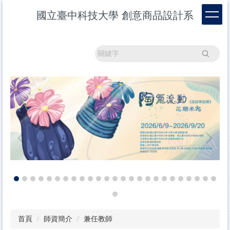
跳
國立臺中科技大學 創意商品設計系
到
主
要
內
搜尋
容
區
首頁
師資簡介
兼任教師